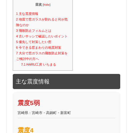
目次
[
hide
]
1
主な震度情報
2
地震で窓ガラスが割れると何が危
険なのか
3
飛散防止フィルムとは
4
古いサッシで確認したいポイント
5
優先して対策したい窓
6
今できる窓まわりの地震対策
7
大分で窓ガラスの飛散防止対策を
ご検討中の方へ
7.1
HARU工房 いちまる
主な震度情報
震度5弱
宮崎県：宮崎市・高鍋町・新富町
震度4