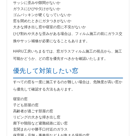
サッシに歪みや隙間がないか
ガラスにひびや欠けがないか
ゴムパッキンが硬くなっていないか
窓を閉めたときにガタつきがないか
大きな掃き出し窓や寝室の窓に不安がないか
ひび割れや大きな歪みがある場合は、フィルム施工の前にガラス交
換やサッシ補修が必要になることもあります。
HARU工房いちまるでは、窓ガラスフィルム施工の視点から、施工
可能かどうか、どの窓を優先すべきかを確認いたします。
優先して対策したい窓
すべての窓を一度に施工するのが難しい場合は、危険度が高い窓か
ら優先して確認する方法もあります。
寝室の窓
子ども部屋の窓
高齢者が過ごす部屋の窓
リビングの大きな掃き出し窓
廊下や階段など避難経路に近い窓
玄関まわりや勝手口付近のガラス
保育園・店舗・事務所など人が集まる場所の窓