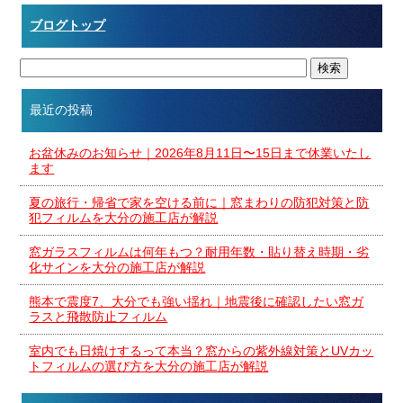
ブログトップ
最近の投稿
お盆休みのお知らせ｜2026年8月11日〜15日まで休業いたし
ます
夏の旅行・帰省で家を空ける前に｜窓まわりの防犯対策と防
犯フィルムを大分の施工店が解説
窓ガラスフィルムは何年もつ？耐用年数・貼り替え時期・劣
化サインを大分の施工店が解説
熊本で震度7、大分でも強い揺れ｜地震後に確認したい窓ガ
ラスと飛散防止フィルム
室内でも日焼けするって本当？窓からの紫外線対策とUVカッ
トフィルムの選び方を大分の施工店が解説