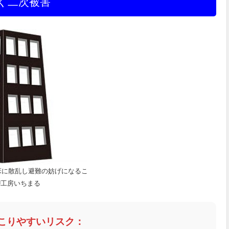
く二次被害
床に散乱し避難の妨げになるこ
U工房いちまる
こりやすいリスク：