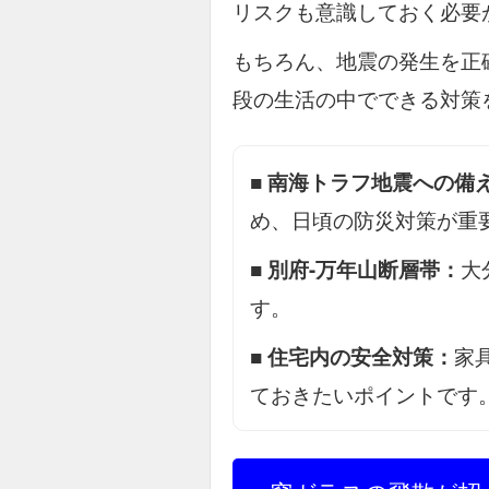
リスクも意識しておく必要
もちろん、地震の発生を正
段の生活の中でできる対策
■
南海トラフ地震への備
め、日頃の防災対策が重
■
別府-万年山断層帯：
大
す。
■
住宅内の安全対策：
家
ておきたいポイントです