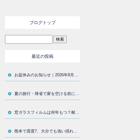
ブログトップ
最近の投稿
お盆休みのお知らせ｜2026年8月11日〜15日まで休業いたします
夏の旅行・帰省で家を空ける前に｜窓まわりの防犯対策と防犯フィルムを大分の施工店が解説
窓ガラスフィルムは何年もつ？耐用年数・貼り替え時期・劣化サインを大分の施工店が解説
熊本で震度7、大分でも強い揺れ｜地震後に確認したい窓ガラスと飛散防止フィルム