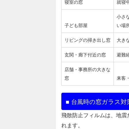
寝室の窓
就寝
小さ
子ども部屋
い場
リビングの掃き出し窓
大き
玄関・廊下付近の窓
避難
店舗・事務所の大きな
窓
来客
■ 台風時の窓ガラス
飛散防止フィルムは、地震
れます。