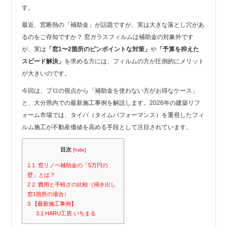
す。
最近、窓断熱の「補助金」が話題ですが、実は大きな落とし穴があ
るのをご存知ですか？ 窓ガラスフィルムは補助金の対象外です
が、実は
「窓1〜2箇所のピンポイントな対策」
や
「予算を抑えた
スピード解決」
を求める方には、フィルムの方が圧倒的にメリット
が大きいのです。
今回は、プロの視点から「補助金を使わない方がお得なケース」
と、大分県内での最新施工事例を解説します。2026年の建築リフ
ォーム市場では、タイパ（タイムパフォーマンス）を重視したフィ
ルム施工が不動産価値を高める手段として注目されています。
目次
[
hide
]
1
1. 窓リノベ補助金の「5万円の
壁」とは？
2
2. 費用と手軽さの比較（掃き出し
窓1箇所の場合）
3
【最新施工事例】
3.1
HARU工房 いちまる