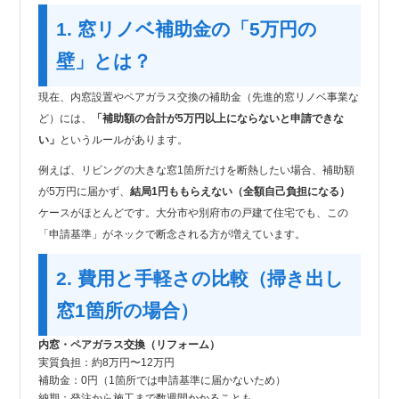
1. 窓リノベ補助金の「5万円の
壁」とは？
現在、内窓設置やペアガラス交換の補助金（先進的窓リノベ事業な
ど）には、
「補助額の合計が5万円以上にならないと申請できな
い」
というルールがあります。
例えば、リビングの大きな窓1箇所だけを断熱したい場合、補助額
が5万円に届かず、
結局1円ももらえない（全額自己負担になる）
ケースがほとんどです。大分市や別府市の戸建て住宅でも、この
「申請基準」がネックで断念される方が増えています。
2. 費用と手軽さの比較（掃き出し
窓1箇所の場合）
内窓・ペアガラス交換（リフォーム）
実質負担：約8万円〜12万円
補助金：0円（1箇所では申請基準に届かないため）
納期：発注から施工まで数週間かかることも