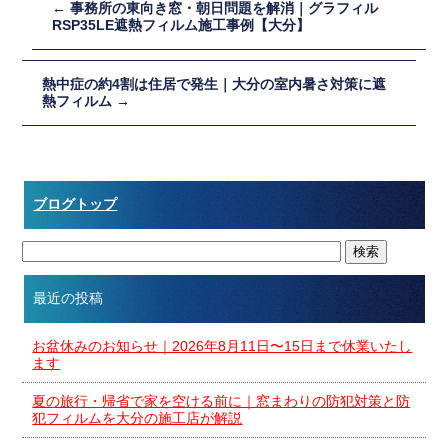
←
事務所の東向き窓・朝日問題を解消｜グラフィル
RSP35LE遮熱フィルム施工事例【大分】
熱中症の約4割は住居で発生｜大分の室内暑さ対策に遮
熱フィルム
→
ブログトップ
最近の投稿
お盆休みのお知らせ｜2026年8月11日〜15日まで休業いたし
ます
夏の旅行・帰省で家を空ける前に｜窓まわりの防犯対策と防
犯フィルムを大分の施工店が解説