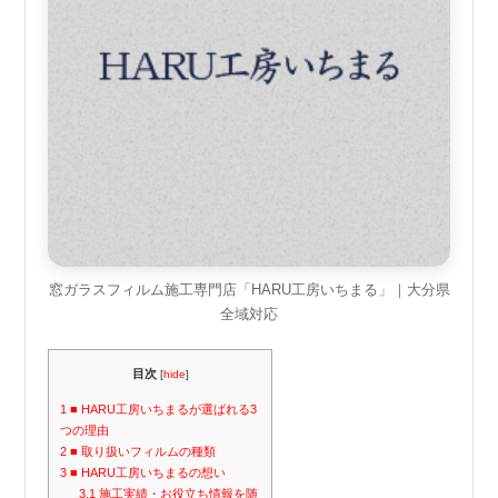
窓ガラスフィルム施工専門店「HARU工房いちまる」｜大分県
全域対応
目次
[
hide
]
1
■ HARU工房いちまるが選ばれる3
つの理由
2
■ 取り扱いフィルムの種類
3
■ HARU工房いちまるの想い
3.1
施工実績・お役立ち情報を随