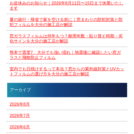
お盆休みのお知らせ｜2026年8月11日〜15日まで休業いたし
ます
夏の旅行・帰省で家を空ける前に｜窓まわりの防犯対策と防
犯フィルムを大分の施工店が解説
窓ガラスフィルムは何年もつ？耐用年数・貼り替え時期・劣
化サインを大分の施工店が解説
熊本で震度7、大分でも強い揺れ｜地震後に確認したい窓ガ
ラスと飛散防止フィルム
室内でも日焼けするって本当？窓からの紫外線対策とUVカッ
トフィルムの選び方を大分の施工店が解説
アーカイブ
2026年8月
2026年7月
2026年6月