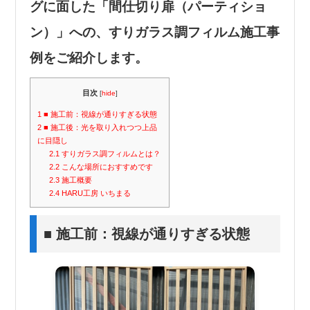
グに面した「間仕切り扉（パーティショ
ン）」への、すりガラス調フィルム施工事
例をご紹介します。
目次
[
hide
]
1
■ 施工前：視線が通りすぎる状態
2
■ 施工後：光を取り入れつつ上品
に目隠し
2.1
すりガラス調フィルムとは？
2.2
こんな場所におすすめです
2.3
施工概要
2.4
HARU工房 いちまる
■ 施工前：視線が通りすぎる状態