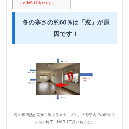
2.2
HARU工房 いちまる
冬の寒さの約60％は「窓」が原
因です！
冬の暖房熱が窓から逃げるメカニズム。大分県内での断熱フ
ィルム施工（HARU工房いちまる）