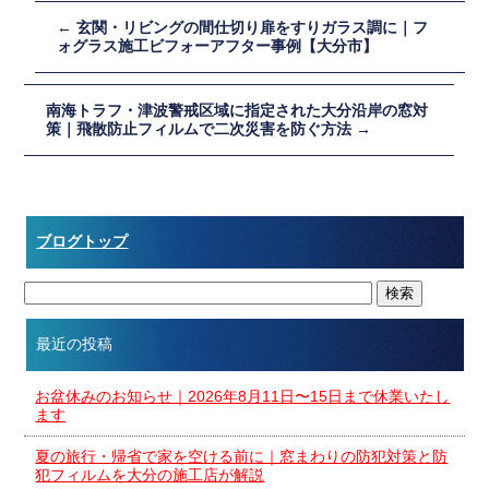
←
玄関・リビングの間仕切り扉をすりガラス調に｜フ
ォグラス施工ビフォーアフター事例【大分市】
南海トラフ・津波警戒区域に指定された大分沿岸の窓対
策｜飛散防止フィルムで二次災害を防ぐ方法
→
ブログトップ
最近の投稿
お盆休みのお知らせ｜2026年8月11日〜15日まで休業いたし
ます
夏の旅行・帰省で家を空ける前に｜窓まわりの防犯対策と防
犯フィルムを大分の施工店が解説