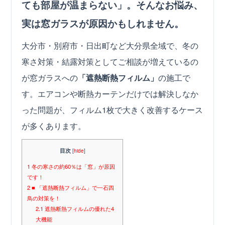
ても部屋が温まらない」。そんなお悩み、
実は窓ガラスが原因かもしれません。
大分市・別府市・日出町など大分県全域で、冬の
寒さ対策・結露対策としてご相談が増えているの
が窓ガラスへの
「遮熱断熱フィルム」
の施工で
す。エアコンや断熱カーテンだけでは解決しなか
った問題が、フィルム1枚で大きく改善するケース
が多くあります。
目次
[
hide
]
1
冬の寒さの約60％は「窓」が原因
です！
2
■ 「遮熱断熱フィルム」で一石四
鳥の対策を！
2.1
遮熱断熱フィルムの優れた4
大機能