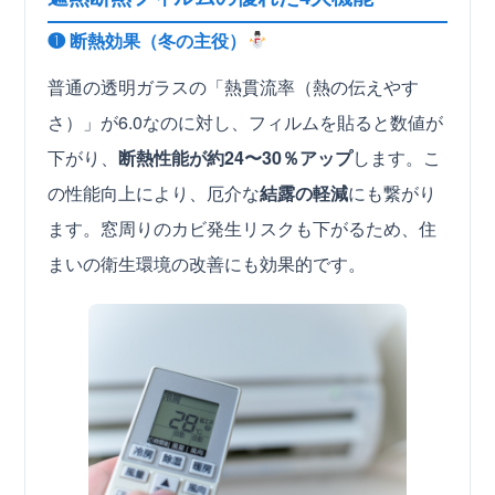
❶ 断熱効果（冬の主役）
普通の透明ガラスの「熱貫流率（熱の伝えやす
さ）」が6.0なのに対し、フィルムを貼ると数値が
下がり、
断熱性能が約24〜30％アップ
します。こ
の性能向上により、厄介な
結露の軽減
にも繋がり
ます。窓周りのカビ発生リスクも下がるため、住
まいの衛生環境の改善にも効果的です。