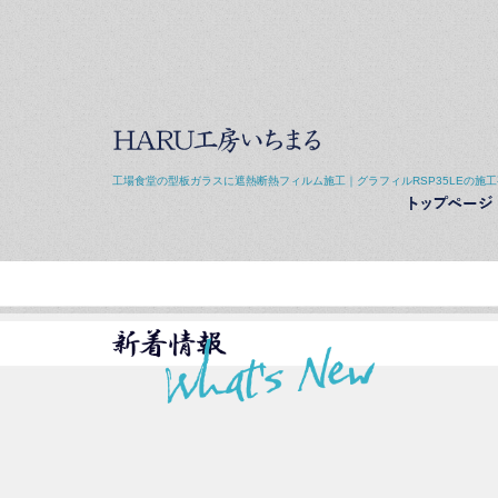
工場食堂の型板ガラスに遮熱断熱フィルム施工｜グラフィルRSP35LEの施工