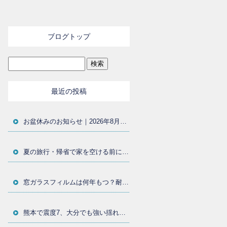
ブログトップ
最近の投稿
お盆休みのお知らせ｜2026年8月11日〜15日まで休業いたします
夏の旅行・帰省で家を空ける前に｜窓まわりの防犯対策と防犯フィルムを大分の施工店が解説
窓ガラスフィルムは何年もつ？耐用年数・貼り替え時期・劣化サインを大分の施工店が解説
熊本で震度7、大分でも強い揺れ｜地震後に確認したい窓ガラスと飛散防止フィルム