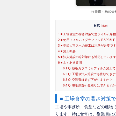
杵築市・株式会社
目次
[
hide
]
1
■ 工場食堂の暑さ対策で窓フィルムを
2
■ 使用フィルム：グラフィル RSP35LE
3
■ 型板ガラスへの施工は注意が必要です
4
■ 施工概要
5
■ 法人施設の窓対策にも対応しています
6
■ よくある質問
6.1
Q. 型板ガラスにもフィルム施工
6.2
Q. 工場や法人施設でも依頼でき
6.3
Q. 空調費は必ず下がりますか？
6.4
Q. 現地調査や見積りはできますか
■ 工場食堂の暑さ対策
工場や事務所、食堂などの建物
ります。特に食堂は、従業員の