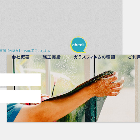
事例【杵築市】|HARU工房いちまる