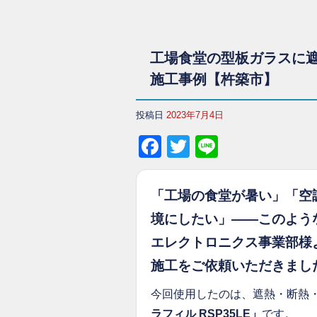
工場食堂の型板ガラスに遮
施工事例【杵築市】
投稿日
2023年7月4日
Facebook
Twitter
Line
「工場の食堂が暑い」「空
境にしたい」——このよう
エレクトロニクス事業部様
施工をご依頼いただきまし
今回使用したのは、遮熱・断熱
ラフィル RSP35LE」
です。