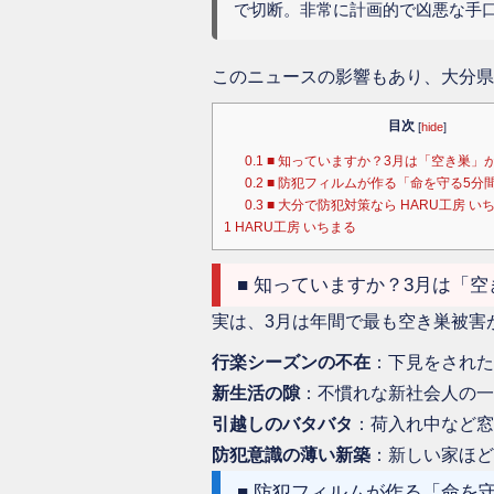
で切断。非常に計画的で凶悪な手
このニュースの影響もあり、大分県
目次
[
hide
]
0.1
■ 知っていますか？3月は「空き巣」
0.2
■ 防犯フィルムが作る「命を守る5分
0.3
■ 大分で防犯対策なら HARU工房 いち
1
HARU工房 いちまる
■ 知っていますか？3月は「
実は、3月は年間で最も空き巣被害
行楽シーズンの不在
：下見をされた
新生活の隙
：不慣れな新社会人の一
引越しのバタバタ
：荷入れ中など窓
防犯意識の薄い新築
：新しい家ほど
■ 防犯フィルムが作る「命を