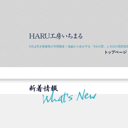
3月は空き巣被害が年間最多｜強盗から命を守る「5分の壁」と大分の窓防犯対