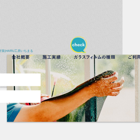
策|HARU工房いちまる