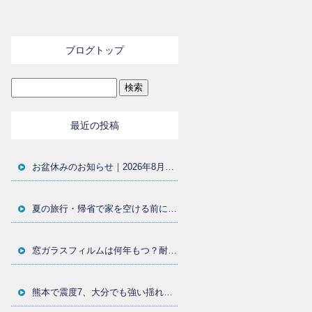
ブログトップ
最近の投稿
お盆休みのお知らせ｜2026年8月11日〜15日まで休業いたします
夏の旅行・帰省で家を空ける前に｜窓まわりの防犯対策と防犯フィルムを大分の施工店が解説
窓ガラスフィルムは何年もつ？耐用年数・貼り替え時期・劣化サインを大分の施工店が解説
熊本で震度7、大分でも強い揺れ｜地震後に確認したい窓ガラスと飛散防止フィルム