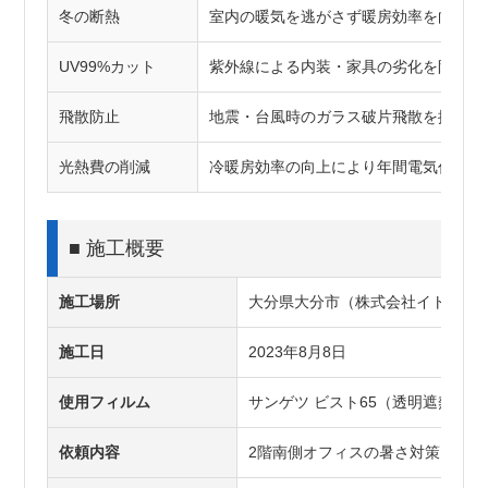
冬の断熱
室内の暖気を逃がさず暖房効率を向上
UV99%カット
紫外線による内装・家具の劣化を防止
飛散防止
地震・台風時のガラス破片飛散を抑制
光熱費の削減
冷暖房効率の向上により年間電気代を削
■ 施工概要
施工場所
大分県大分市（株式会社イトダネ
施工日
2023年8月8日
使用フィルム
サンゲツ ビスト65（透明遮熱フィ
依頼内容
2階南側オフィスの暑さ対策・外観