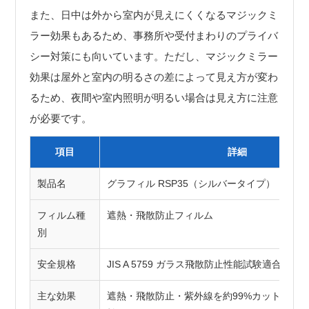
また、日中は外から室内が見えにくくなるマジックミ
ラー効果もあるため、事務所や受付まわりのプライバ
シー対策にも向いています。ただし、マジックミラー
効果は屋外と室内の明るさの差によって見え方が変わ
るため、夜間や室内照明が明るい場合は見え方に注意
が必要です。
項目
詳細
製品名
グラフィル RSP35（シルバータイプ）
フィルム種
遮熱・飛散防止フィルム
別
安全規格
JIS A 5759 ガラス飛散防止性能試験適合品
主な効果
遮熱・飛散防止・紫外線を約99%カット・マ