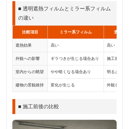
■ 透明遮熱フィルムとミラー系フィルム
の違い
比較項目
ミラー系フィルム
透明遮
遮熱効果
高い
高い
外観への影響
ギラつきが生じる場合あり
施工前とほ
室内からの眺望
やや暗くなる場合あり
明るさを維
建物の景観維持
変化が生じる
外観をその
■ 施工前後の比較