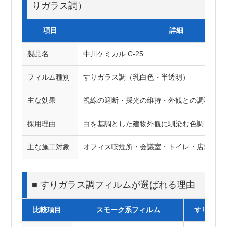
りガラス調）
項目
詳細
製品名
中川ケミカル C-25
フィルム種別
すりガラス調（乳白色・半透明）
主な効果
視線の遮断・採光の維持・外観との調和
採用理由
白を基調とした建物外観に馴染む色調
主な施工対象
オフィス喫煙所・会議室・トイレ・店舗パー
■ すりガラス調フィルムが選ばれる理由
比較項目
スモーク系フィルム
すりガラ