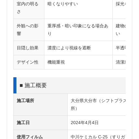
室内の明る
暗くなりやすい
採光を維持
さ
外観への影
重厚感・暗い印象になる場合あ
建物の色調
響
り
い
目隠し効果
濃度により視線を遮断
半透明で視
デザイン性
機能重視
清潔感・上
■ 施工概要
施工場所
大分県大分市（シフトプラス株式
所）
施工日
2024年4月4日
使用フィルム
中川ケミカル C-25（すりガラス調