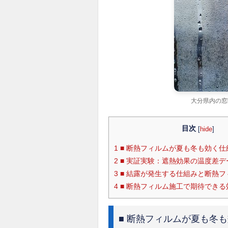
大分県内の窓
目次
[
hide
]
1
■ 断熱フィルムが夏も冬も効く仕
2
■ 実証実験：遮熱効果の温度差デ
3
■ 結露が発生する仕組みと断熱フ
4
■ 断熱フィルム施工で期待できる
■ 断熱フィルムが夏も冬