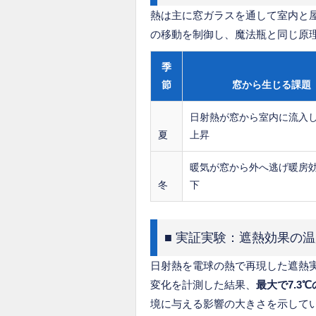
熱は主に窓ガラスを通して室内と
の移動を制御し、魔法瓶と同じ原
季
節
窓から生じる課題
日射熱が窓から室内に流入
夏
上昇
暖気が窓から外へ逃げ暖房
冬
下
■ 実証実験：遮熱効果の
日射熱を電球の熱で再現した遮熱
変化を計測した結果、
最大で7.3
境に与える影響の大きさを示して