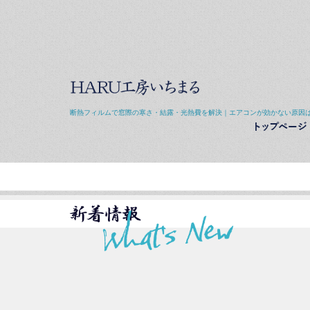
断熱フィルムで窓際の寒さ・結露・光熱費を解決｜エアコンが効かない原因は