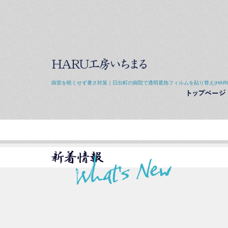
病室を暗くせず暑さ対策｜日出町の病院で透明遮熱フィルムを貼り替え|HAR