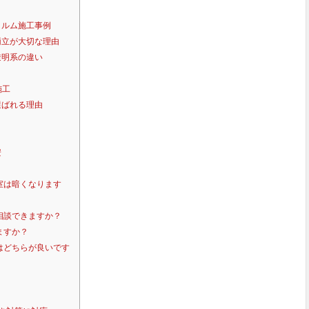
ィルム施工事例
両立が大切な理由
透明系の違い
施工
選ばれる理由
安
室は暗くなります
相談できますか？
ますか？
はどちらが良いです