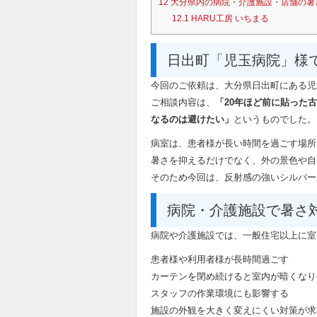
12
大分県内の病院・介護施設・店舗の暑
12.1
HARU工房 いちまる
日出町「児玉病院」様
今回のご依頼は、大分県日出町にある児
ご相談内容は、
「20年ほど前に貼った
なるのは避けたい」
というものでした。
病室は、患者様が長い時間を過ごす場所
暑さを抑えるだけでなく、外の景色や自
そのため今回は、反射感の強いシルバー
病院・介護施設で暑さ
病院や介護施設では、一般住宅以上に室
患者様や利用者様が長時間過ごす
カーテンを閉め続けると室内が暗くなり
スタッフの作業環境にも影響する
施設の外観を大きく変えにくい対策が求