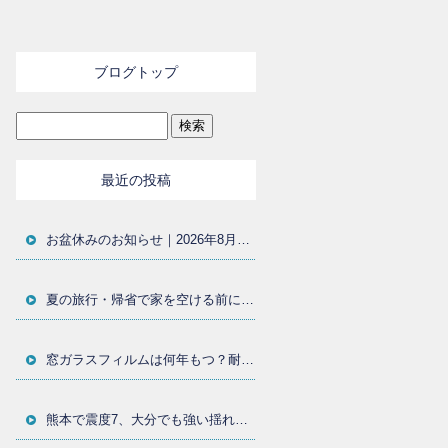
ブログトップ
最近の投稿
お盆休みのお知らせ｜2026年8月11日〜15日まで休業いたします
夏の旅行・帰省で家を空ける前に｜窓まわりの防犯対策と防犯フィルムを大分の施工店が解説
窓ガラスフィルムは何年もつ？耐用年数・貼り替え時期・劣化サインを大分の施工店が解説
熊本で震度7、大分でも強い揺れ｜地震後に確認したい窓ガラスと飛散防止フィルム