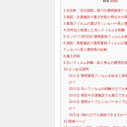
目次
[
hide
]
1
日出町「児玉病院」様での透明遮熱フ
2
病院・介護施設で暑さ対策と明るさの
3
遮熱フィルムの選び方｜シルバー系と
4
20年ほど経過した古いフィルムを剥離
5
サンゲツ GF1102 透明遮熱フィルムを
6
病院・医療施設で透明遮熱フィルムが
7
シルバー系と透明系の比較
8
施工内容
9
古いフィルム剥離・貼り替えの費用目
10
よくある質問
10.1
Q. 透明遮熱フィルムを貼ると病
か？
10.2
Q. 古いフィルムの剥離だけでも
10.3
Q. 病院や介護施設でも施工でき
10.4
Q. 透明タイプとシルバータイプ
か？
10.5
Q. 1枚だけでも相談できますか？
11
関連ページ