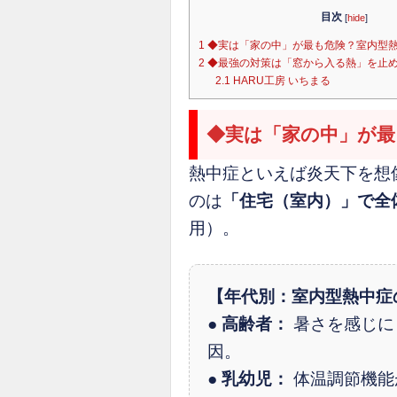
目次
[
hide
]
1
◆実は「家の中」が最も危険？室内型
2
◆最強の対策は「窓から入る熱」を止
2.1
HARU工房 いちまる
◆実は「家の中」が最
熱中症といえば炎天下を想
のは
「住宅（室内）」で全
用）。
【年代別：室内型熱中症
●
高齢者：
暑さを感じに
因。
●
乳幼児：
体温調節機能