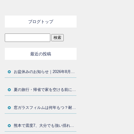
ブログトップ
最近の投稿
お盆休みのお知らせ｜2026年8月11日〜15日まで休業いたします
夏の旅行・帰省で家を空ける前に｜窓まわりの防犯対策と防犯フィルムを大分の施工店が解説
窓ガラスフィルムは何年もつ？耐用年数・貼り替え時期・劣化サインを大分の施工店が解説
熊本で震度7、大分でも強い揺れ｜地震後に確認したい窓ガラスと飛散防止フィルム