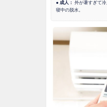
●
成人：
外が暑すぎて冷
寝中の脱水。