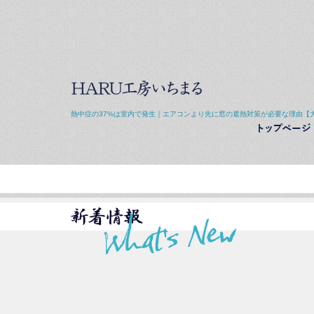
熱中症の37%は室内で発生｜エアコンより先に窓の遮熱対策が必要な理由【大